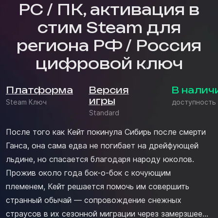
PC / ПК, активация в
стим Steam для
региона РФ / Россия
цифровой ключ
Платформа
Версия
В налич
игры
Steam Ключ
доступность
Standard
После того как Кейт покинула Сибирь после смерти
Ганса, она сама едва не погибает на дрейфующей
льдине, но спасается благодаря народу юколов.
Прожив около года бок-о-бок с кочующим
племенем, Кейт решается помочь им совершить
странный обычай — сопровождение снежных
страусов в их сезонной миграции через замерзшее