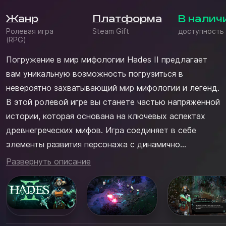
Жанр
Платформа
В налич
Ролевая игра
Steam Gift
доступность
(RPG)
Погружение в мир мифологии Hades II предлагает
вам уникальную возможность погрузиться в
невероятно захватывающий мир мифологии и легенд.
В этой ролевой игре вы станете частью напряженной
истории, которая основана на ключевых аспектах
древнегреческих мифов. Игра соединяет в себе
элементы развития персонажа с динамично
изменяющимся игровым процессом. Сражайтесь с
Развернуть описание
могучими противниками, прокладывайте свой путь
через сложные уровни и открывайте секреты,
которые хранятся в тени. Каждое ваше ...